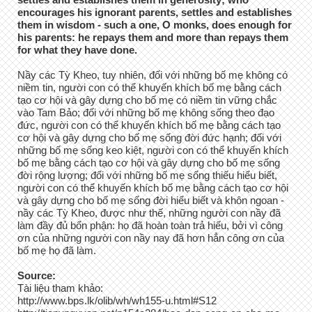
encourages his ignorant parents, settles and establishes
them in wisdom - such a one, O monks, does enough for
his parents: he repays them and more than repays them
for what they have done.
Nầy các Tỳ Kheo, tuy nhiên, đối với những bố mẹ không có
niềm tin, người con có thể khuyến khích bố mẹ bằng cách
tạo cơ hội và gây dựng cho bố mẹ có niềm tin vững chắc
vào Tam Bảo; đối với những bố mẹ không sống theo đạo
đức, người con có thể khuyến khích bố mẹ bằng cách tạo
cơ hội và gây dựng cho bố mẹ sống đời đức hạnh; đối với
những bố mẹ sống keo kiệt, người con có thể khuyến khích
bố mẹ bằng cách tạo cơ hội và gây dựng cho bố mẹ sống
đời rộng lượng; đối với những bố mẹ sống thiếu hiểu biết,
người con có thể khuyến khích bố mẹ bằng cách tạo cơ hội
và gây dựng cho bố mẹ sống đời hiểu biết và khôn ngoan -
nầy các Tỳ Kheo, được như thế, những người con nầy đã
làm đầy đủ bổn phận: họ đã hoàn toàn trả hiếu, bởi vì công
ơn của những người con nầy nay đã hơn hẳn công ơn của
bố mẹ họ đã làm.
Source:
Tài liệu tham khảo:
http://www.bps.lk/olib/wh/wh155-u.html#S12