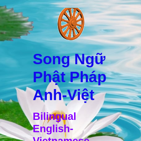
Song Ngữ
Phật Pháp
Anh-Việt
Bilingual
English-
Vietnamese