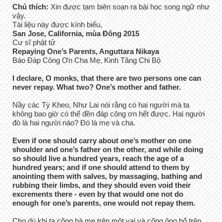
Chú thích:
Xin được tạm biên soạn ra bài học song ngữ như
vậy.
Tài liệu này được kính biếu,
San Jose, California, mùa Đông 2015
Cư sĩ phật tử
Repaying One’s Parents, Anguttara Nikaya
Báo Đáp Công Ơn Cha Mẹ, Kinh Tăng Chi Bộ
I declare, O monks, that there are two persons one can
never repay. What two? One’s mother and father.
Nầy các Tỳ Kheo, Như Lai nói rằng có hai người mà ta
không bao giờ có thể đền đáp công ơn hết được. Hai người
đó là hai người nào? Đó là mẹ và cha.
Even if one should carry about one’s mother on one
shoulder and one’s father on the other, and while doing
so should live a hundred years, reach the age of a
hundred years; and if one should attend to them by
anointing them with salves, by massaging, bathing and
rubbing their limbs, and they should even void their
excrements there - even by that would one not do
enough for one’s parents, one would not repay them.
Cho dù khi ta cõng bà mẹ trên một vai và cõng ông bố trên