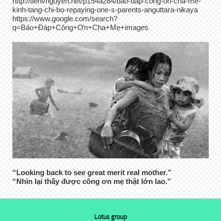
http://tienvnguyen.net/p154a284/bao-dap-cong-on-cha-me-
kinh-tang-chi-bo-repaying-one-s-parents-anguttara-nikaya
https://www.google.com/search?
q=Báo+Đáp+Công+Ơn+Cha+Mẹ+images
“Looking back to see great merit real mother.”
“Nhìn lại thấy được công ơn mẹ thật lớn lao.”
Lotus group