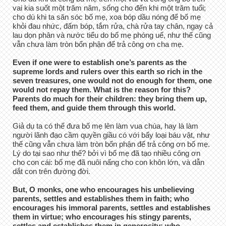
vai kia suốt một trăm năm, sống cho đến khi một trăm tuổi;
cho dù khi ta săn sóc bố mẹ, xoa bóp dầu nóng để bố mẹ
khỏi đau nhức, đấm bóp, tắm rửa, chà rửa tay chân, ngay cả
lau dọn phân và nước tiểu do bố mẹ phóng uế, như thế cũng
vẫn chưa làm tròn bổn phận để trả công ơn cha mẹ.
Even if one were to establish one’s parents as the
supreme lords and rulers over this earth so rich in the
seven treasures, one would not do enough for them, one
would not repay them. What is the reason for this?
Parents do much for their children: they bring them up,
feed them, and guide them through this world.
Giả dụ ta có thể đưa bố mẹ lên làm vua chúa, hay là làm
người lãnh đạo cầm quyền giầu có với bẩy loại báu vật, như
thế cũng vẫn chưa làm tròn bổn phận để trả công ơn bố mẹ.
L‎ý do tại sao như thế? bởi vì bố mẹ đã tạo nhiều công ơn
cho con cái: bố mẹ đã nuôi nấng cho con khôn lớn, và dẫn
dắt con trên đường đời. ‎
But, O monks, one who encourages his unbelieving
parents, settles and establishes them in faith; who
encourages his immoral parents, settles and establishes
them in virtue; who encourages his stingy parents,
settles and establishes them in generosity; who