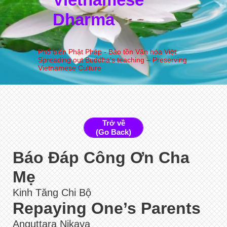
Dharma
Phổ biến Phật Pháp - Bảo tồn Văn hóa Việt
Spreading out Buddha’s teaching – Preserving
Vietnamese Culture
Trở về
(Go Back)
Báo Đáp Công Ơn Cha
Mẹ
Kinh Tăng Chi Bộ
Repaying One’s Parents
Anguttara Nikaya