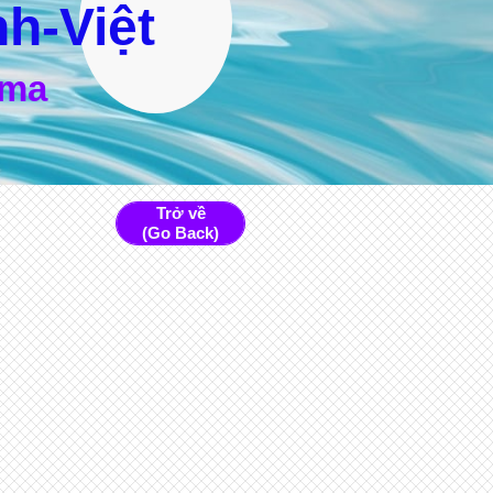
h-Việt
rma
Trở về
(Go Back)