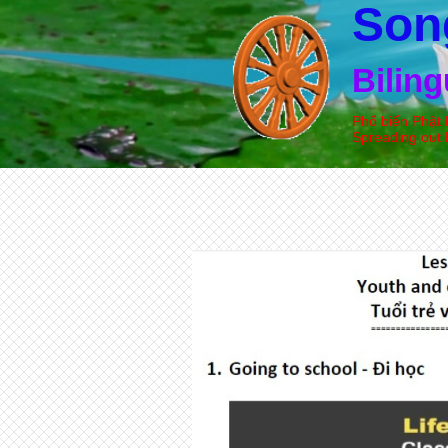
Son
Bilin
Phổ biến Phật 
Spreading out 