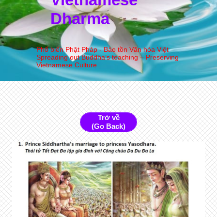
Dharma
Phổ biến Phật Pháp - Bảo tồn Văn hóa Việt
Spreading out Buddha’s teaching – Preserving
Vietnamese Culture
Trở về
(Go Back)