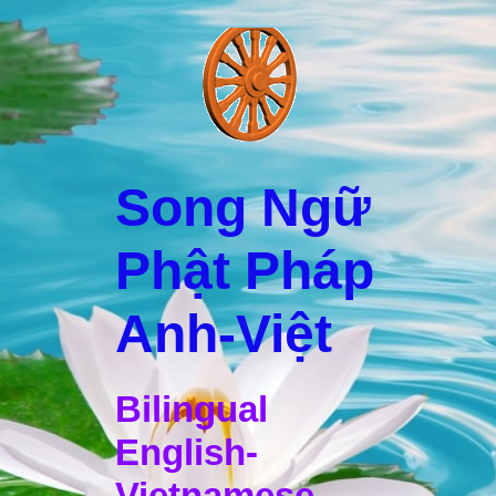
Song Ngữ
Phật Pháp
Anh-Việt
Bilingual
English-
Vietnamese