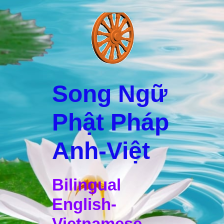
Song Ngữ
Phật Pháp
Anh-Việt
Bilingual
English-
Vietnamese