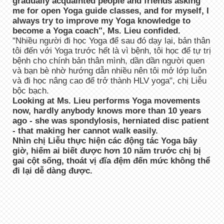
gradually acquainted people and friends asking
me for open Yoga guide classes, and for myself, I
always try to improve my Yoga knowledge to
become a Yoga coach", Ms. Lieu confided.
"Nhiều người đi học Yoga để sau đó dạy lại, bản thân
tôi đến với Yoga trước hết là vì bệnh, tôi học để tự trị
bệnh cho chính bản thân mình, dần dần người quen
và bạn bè nhờ hướng dẫn nhiều nên tôi mở lớp luôn
và đi học nâng cao để trở thành HLV yoga", chị Liễu
bộc bạch.
Looking at Ms. Lieu performs Yoga movements
now, hardly anybody knows more than 10 years
ago - she was spondylosis, herniated disc patient
- that making her cannot walk easily.
Nhìn chị Liễu thực hiện các động tác Yoga bây
giờ, hiếm ai biết được hơn 10 năm trước chị bị
gai cột sống, thoát vị đĩa đệm đến mức không thể
đi lại dễ dàng được.