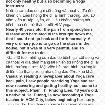
not only healthy but also becoming a Yoga
instructor.
Những cơn đau do gai cột sống và thoát vị đĩa đệm
khiến chị Liễu không thể đi lại bình thường. Sau 10
năm kiên trì tập luyện, chị Liễu không những hết
bệnh mà còn trở thành một HLV yoga.
Nearly 40 years old, the pain from spondylosis
disease and herniated discs brought down me,
that I could not go back and forth normally. A
very ordinary job is to go up the stairs in the
house, but it was still very painful, and so
difficult for me to do.
"Gần 40 tuổi, những cơn đau do bệnh gai cột sống và
cả thoái vị đĩa đệm mang lại khiến tôi không thể đi lại
bình thường được. Một việc hết sức bình thường là
đi lên cầu thang trong nhà cũng đau đớn, khó khăn.
Casually, reading a newspaper about Yoga cure
back pain, I saw people practicing Yoga and are
now recovering and getting healthy, so I come to
this subject, Pham Thi Phuong Lieu, 48 years old,
a native of Hai Duong, is now becoming a Yoga
teacher in HCM City, below beginning her story.
Tình cờ đọc báo thấy có người tập luyện Yoga mà